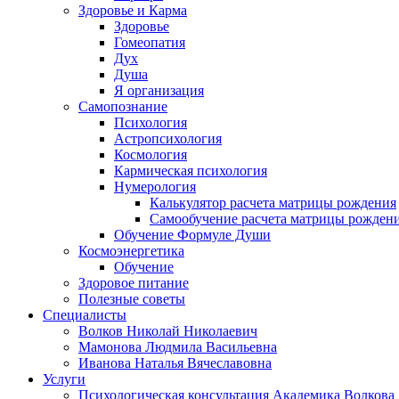
Здоровье и Карма
Здоровье
Гомеопатия
Дух
Душа
Я организация
Самопознание
Психология
Астропсихология
Космология
Кармическая психология
Нумерология
Калькулятор расчета матрицы рождения
Самообучение расчета матрицы рожден
Обучение Формуле Души
Космоэнергетика
Обучение
Здоровое питание
Полезные советы
Специалисты
Волков Николай Николаевич
Мамонова Людмила Васильевна
Иванова Наталья Вячеславовна
Услуги
Психологическая консультация Академика Волкова