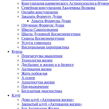
Консультация кармического Астропсихолога-Нумер
Семейная консультация Академика Волкова
Онлайн консультации
Заказать Формулу Души
Анкета Формулы Души
Обучение Формуле Души
Школа Самопознания
Школа Духовной Космоэнергетики
Сеансы Космоэнергетики
Услуги гомеопата
Висцеральная хиропрактика
Курсы
Перезагрузка мышления
Технология жизни
Дисбаланс в жизни и в бизнесе
Активация жизни
Жить побеждая
А-плеер
Архитектура жизни
Предназначение
Бесплатная диагностика
Клуб
Демо клуб «Активация жизни»
Закрытый клуб «Активация жизни»
Бот Активация Жизни