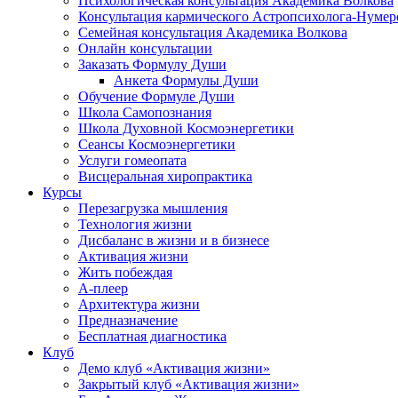
Психологическая консультация Академика Волкова
Консультация кармического Астропсихолога-Нумер
Семейная консультация Академика Волкова
Онлайн консультации
Заказать Формулу Души
Анкета Формулы Души
Обучение Формуле Души
Школа Самопознания
Школа Духовной Космоэнергетики
Сеансы Космоэнергетики
Услуги гомеопата
Висцеральная хиропрактика
Курсы
Перезагрузка мышления
Технология жизни
Дисбаланс в жизни и в бизнесе
Активация жизни
Жить побеждая
А-плеер
Архитектура жизни
Предназначение
Бесплатная диагностика
Клуб
Демо клуб «Активация жизни»
Закрытый клуб «Активация жизни»