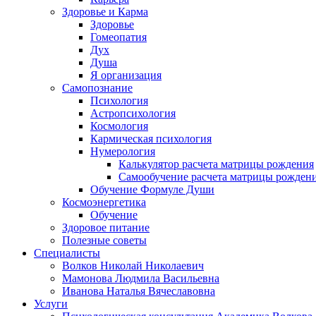
Здоровье и Карма
Здоровье
Гомеопатия
Дух
Душа
Я организация
Самопознание
Психология
Астропсихология
Космология
Кармическая психология
Нумерология
Калькулятор расчета матрицы рождения
Самообучение расчета матрицы рожден
Обучение Формуле Души
Космоэнергетика
Обучение
Здоровое питание
Полезные советы
Специалисты
Волков Николай Николаевич
Мамонова Людмила Васильевна
Иванова Наталья Вячеславовна
Услуги