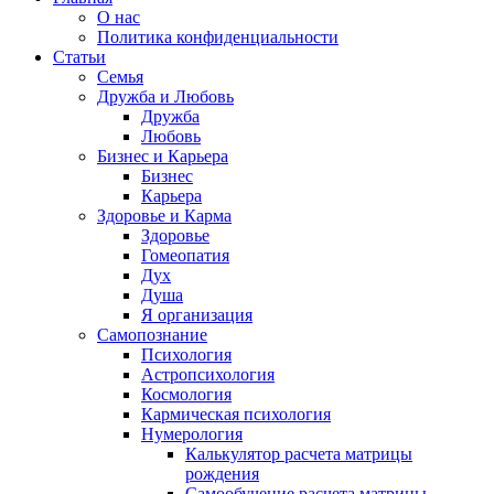
О нас
Политика конфиденциальности
Статьи
Семья
Дружба и Любовь
Дружба
Любовь
Бизнес и Карьера
Бизнес
Карьера
Здоровье и Карма
Здоровье
Гомеопатия
Дух
Душа
Я организация
Самопознание
Психология
Астропсихология
Космология
Кармическая психология
Нумерология
Калькулятор расчета матрицы
рождения
Самообучение расчета матрицы