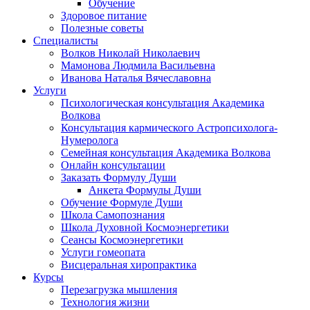
Обучение
Здоровое питание
Полезные советы
Специалисты
Волков Николай Николаевич
Мамонова Людмила Васильевна
Иванова Наталья Вячеславовна
Услуги
Психологическая консультация Академика
Волкова
Консультация кармического Астропсихолога-
Нумеролога
Семейная консультация Академика Волкова
Онлайн консультации
Заказать Формулу Души
Анкета Формулы Души
Обучение Формуле Души
Школа Самопознания
Школа Духовной Космоэнергетики
Сеансы Космоэнергетики
Услуги гомеопата
Висцеральная хиропрактика
Курсы
Перезагрузка мышления
Технология жизни