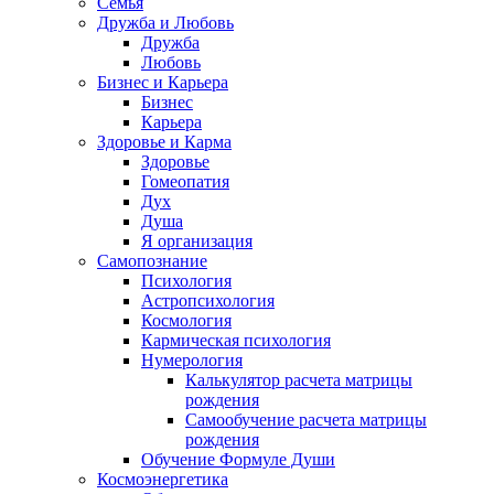
Семья
Дружба и Любовь
Дружба
Любовь
Бизнес и Карьера
Бизнес
Карьера
Здоровье и Карма
Здоровье
Гомеопатия
Дух
Душа
Я организация
Самопознание
Психология
Астропсихология
Космология
Кармическая психология
Нумерология
Калькулятор расчета матрицы
рождения
Самообучение расчета матрицы
рождения
Обучение Формуле Души
Космоэнергетика