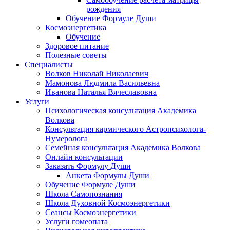
рождения
Обучение Формуле Души
Космоэнергетика
Обучение
Здоровое питание
Полезные советы
Специалисты
Волков Николай Николаевич
Мамонова Людмила Васильевна
Иванова Наталья Вячеславовна
Услуги
Психологическая консультация Академика
Волкова
Консультация кармического Астропсихолога-
Нумеролога
Семейная консультация Академика Волкова
Онлайн консультации
Заказать Формулу Души
Анкета Формулы Души
Обучение Формуле Души
Школа Самопознания
Школа Духовной Космоэнергетики
Сеансы Космоэнергетики
Услуги гомеопата