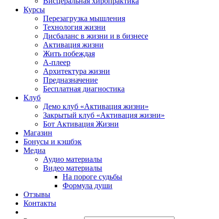
Висцеральная хиропрактика
Курсы
Перезагрузка мышления
Технология жизни
Дисбаланс в жизни и в бизнесе
Активация жизни
Жить побеждая
А-плеер
Архитектура жизни
Предназначение
Бесплатная диагностика
Клуб
Демо клуб «Активация жизни»
Закрытый клуб «Активация жизни»
Бот Активация Жизни
Магазин
Бонусы и кэшбэк
Медиа
Аудио материалы
Видео материалы
На пороге судьбы
Формула души
Отзывы
Контакты