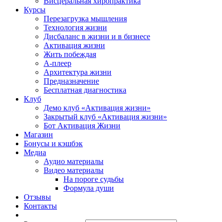
Висцеральная хиропрактика
Курсы
Перезагрузка мышления
Технология жизни
Дисбаланс в жизни и в бизнесе
Активация жизни
Жить побеждая
А-плеер
Архитектура жизни
Предназначение
Бесплатная диагностика
Клуб
Демо клуб «Активация жизни»
Закрытый клуб «Активация жизни»
Бот Активация Жизни
Магазин
Бонусы и кэшбэк
Медиа
Аудио материалы
Видео материалы
На пороге судьбы
Формула души
Отзывы
Контакты