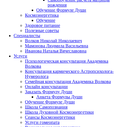
рождения
Обучение Формуле Души
Космоэнергетика
Обучение
Здоровое питание
Полезные советы
Специалисты
Волков Николай Николаевич
Мамонова Людмила Васильевна
Иванова Наталья Вячеславовна
Услуги
Психологическая консультация Академика
Волкова
Консультация кармического Астропсихолога-
Нумеролога
Семейная консультация Академика Волкова
Онлайн консультации
Заказать Формулу Души
Анкета Формулы Души
Обучение Формуле Души
Школа Самопознания
Школа Духовной Космоэнергетики
Сеансы Космоэнергетики
Услуги гомеопата