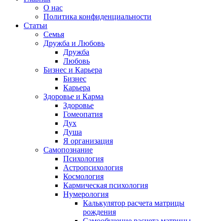
О нас
Политика конфиденциальности
Статьи
Семья
Дружба и Любовь
Дружба
Любовь
Бизнес и Карьера
Бизнес
Карьера
Здоровье и Карма
Здоровье
Гомеопатия
Дух
Душа
Я организация
Самопознание
Психология
Астропсихология
Космология
Кармическая психология
Нумерология
Калькулятор расчета матрицы
рождения
Самообучение расчета матрицы