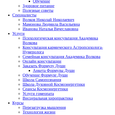
Обучение
Здоровое питание
Полезные советы
Специалисты
Волков Николай Николаевич
Мамонова Людмила Васильевна
Иванова Наталья Вячеславовна
Услуги
Психологическая консультация Академика
Волкова
Консультация кармического Астропсихолога-
Нумеролога
Семейная консультация Академика Волкова
Онлайн консультации
Заказать Формулу Души
Анкета Формулы Души
Обучение Формуле Души
Школа Самопознания
Школа Духовной Космоэнергетики
Сеансы Космоэнергетики
Услуги гомеопата
Висцеральная хиропрактика
Курсы
Перезагрузка мышления
Технология жизни