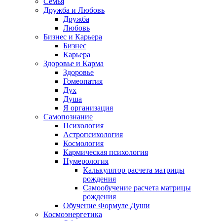
Семья
Дружба и Любовь
Дружба
Любовь
Бизнес и Карьера
Бизнес
Карьера
Здоровье и Карма
Здоровье
Гомеопатия
Дух
Душа
Я организация
Самопознание
Психология
Астропсихология
Космология
Кармическая психология
Нумерология
Калькулятор расчета матрицы
рождения
Самообучение расчета матрицы
рождения
Обучение Формуле Души
Космоэнергетика