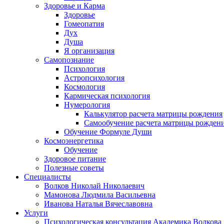
Здоровье и Карма
Здоровье
Гомеопатия
Дух
Душа
Я организация
Самопознание
Психология
Астропсихология
Космология
Кармическая психология
Нумерология
Калькулятор расчета матрицы рождения
Самообучение расчета матрицы рожден
Обучение Формуле Души
Космоэнергетика
Обучение
Здоровое питание
Полезные советы
Специалисты
Волков Николай Николаевич
Мамонова Людмила Васильевна
Иванова Наталья Вячеславовна
Услуги
Психологическая консультация Академика Волкова