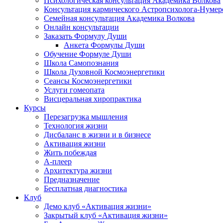
Психологическая консультация Академика Волкова
Консультация кармического Астропсихолога-Нумер
Семейная консультация Академика Волкова
Онлайн консультации
Заказать Формулу Души
Анкета Формулы Души
Обучение Формуле Души
Школа Самопознания
Школа Духовной Космоэнергетики
Сеансы Космоэнергетики
Услуги гомеопата
Висцеральная хиропрактика
Курсы
Перезагрузка мышления
Технология жизни
Дисбаланс в жизни и в бизнесе
Активация жизни
Жить побеждая
А-плеер
Архитектура жизни
Предназначение
Бесплатная диагностика
Клуб
Демо клуб «Активация жизни»
Закрытый клуб «Активация жизни»