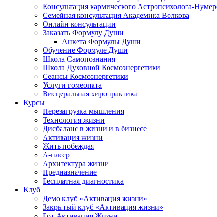
Консультация кармического Астропсихолога-Нумер
Семейная консультация Академика Волкова
Онлайн консультации
Заказать Формулу Души
Анкета Формулы Души
Обучение Формуле Души
Школа Самопознания
Школа Духовной Космоэнергетики
Сеансы Космоэнергетики
Услуги гомеопата
Висцеральная хиропрактика
Курсы
Перезагрузка мышления
Технология жизни
Дисбаланс в жизни и в бизнесе
Активация жизни
Жить побеждая
А-плеер
Архитектура жизни
Предназначение
Бесплатная диагностика
Клуб
Демо клуб «Активация жизни»
Закрытый клуб «Активация жизни»
Бот Активация Жизни