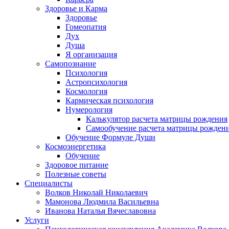
Здоровье и Карма
Здоровье
Гомеопатия
Дух
Душа
Я организация
Самопознание
Психология
Астропсихология
Космология
Кармическая психология
Нумерология
Калькулятор расчета матрицы рождения
Самообучение расчета матрицы рожден
Обучение Формуле Души
Космоэнергетика
Обучение
Здоровое питание
Полезные советы
Специалисты
Волков Николай Николаевич
Мамонова Людмила Васильевна
Иванова Наталья Вячеславовна
Услуги