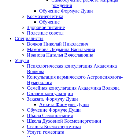
рождения
Обучение Формуле Души
Космоэнергетика
Обучение
Здоровое питание
Полезные советы
Специалисты
Волков Николай Николаевич
Мамонова Людмила Васильевна
Иванова Наталья Вячеславовна
Услуги
Психологическая консультация Академика
Волкова
Консультация кармического Астропсихолога-
Нумеролога
Семейная консультация Академика Волкова
Онлайн консультации
Заказать Формулу Души
Анкета Формулы Души
Обучение Формуле Души
Школа Самопознания
Школа Духовной Космоэнергетики
Сеансы Космоэнергетики
Услуги гомеопата