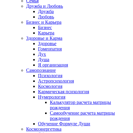
Семья
Дружба и Любовь
Дружба
Любовь
Бизнес и Карьера
Бизнес
Карьера
Здоровье и Карма
Здоровье
Гомеопатия
Дух
Душа
Я организация
Самопознание
Психология
Астропсихология
Космология
Кармическая психология
Нумерология
Калькулятор расчета матрицы
рождения
Самообучение расчета матрицы
рождения
Обучение Формуле Души
Космоэнергетика