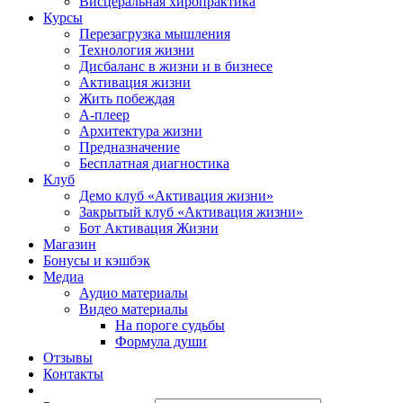
Висцеральная хиропрактика
Курсы
Перезагрузка мышления
Технология жизни
Дисбаланс в жизни и в бизнесе
Активация жизни
Жить побеждая
А-плеер
Архитектура жизни
Предназначение
Бесплатная диагностика
Клуб
Демо клуб «Активация жизни»
Закрытый клуб «Активация жизни»
Бот Активация Жизни
Магазин
Бонусы и кэшбэк
Медиа
Аудио материалы
Видео материалы
На пороге судьбы
Формула души
Отзывы
Контакты