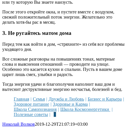
или ту которую Вы знаете наизусть.
После этого откройте окна, и пустите вместе с воздухом,
свежий положительный поток энергии. Желательно это
делать хотя-бы рас в месяц.
3. Не ругайтесь матом дома
Перед тем как войти в дом, «стряхните» из себя все проблемы
уходящего дня.
Все сложные разговоры на повышениях тонах, матерные
слова и выяснения отношений — проводите на улице.
Особенно это касается кухни и спальни. Пусть в вашем доме
царит лишь смех, улыбки и радость.
Тогда энергия удачи и благополучия наполнит ваш дом и
вытеснит деструктивные энергию несчастья, болезней и бед.
Главная
Семья
Дружба и Любовь
Бизнес и Карьера
Здоровое питание
Здоровье и Карма
Школа Самопознания
Школа Космоэнергетики
Полезные советы
0
Николай Волков
2019-12-29T21:07:19+03:00