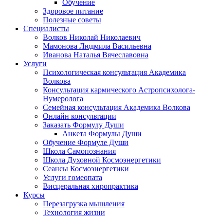
Обучение
Здоровое питание
Полезные советы
Специалисты
Волков Николай Николаевич
Мамонова Людмила Васильевна
Иванова Наталья Вячеславовна
Услуги
Психологическая консультация Академика
Волкова
Консультация кармического Астропсихолога-
Нумеролога
Семейная консультация Академика Волкова
Онлайн консультации
Заказать Формулу Души
Анкета Формулы Души
Обучение Формуле Души
Школа Самопознания
Школа Духовной Космоэнергетики
Сеансы Космоэнергетики
Услуги гомеопата
Висцеральная хиропрактика
Курсы
Перезагрузка мышления
Технология жизни