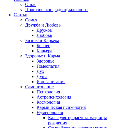
О нас
Политика конфиденциальности
Статьи
Семья
Дружба и Любовь
Дружба
Любовь
Бизнес и Карьера
Бизнес
Карьера
Здоровье и Карма
Здоровье
Гомеопатия
Дух
Душа
Я организация
Самопознание
Психология
Астропсихология
Космология
Кармическая психология
Нумерология
Калькулятор расчета матрицы
рождения
Самообучение расчета матрицы