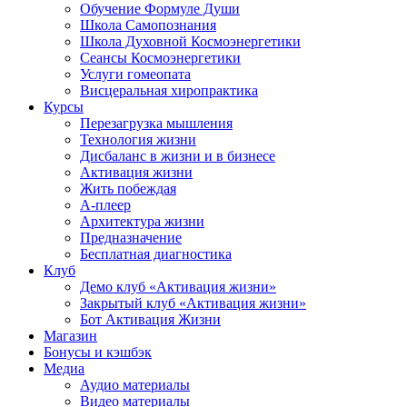
Обучение Формуле Души
Школа Самопознания
Школа Духовной Космоэнергетики
Сеансы Космоэнергетики
Услуги гомеопата
Висцеральная хиропрактика
Курсы
Перезагрузка мышления
Технология жизни
Дисбаланс в жизни и в бизнесе
Активация жизни
Жить побеждая
А-плеер
Архитектура жизни
Предназначение
Бесплатная диагностика
Клуб
Демо клуб «Активация жизни»
Закрытый клуб «Активация жизни»
Бот Активация Жизни
Магазин
Бонусы и кэшбэк
Медиа
Аудио материалы
Видео материалы