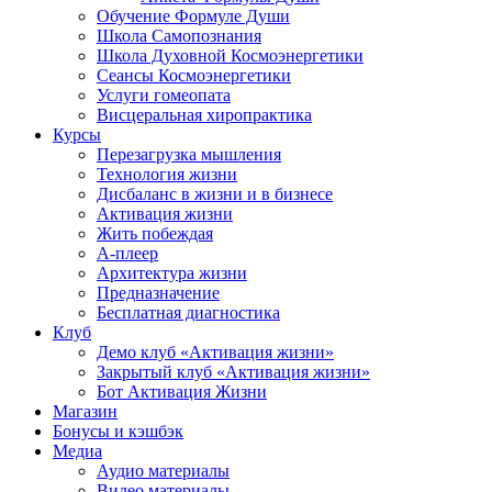
Обучение Формуле Души
Школа Самопознания
Школа Духовной Космоэнергетики
Сеансы Космоэнергетики
Услуги гомеопата
Висцеральная хиропрактика
Курсы
Перезагрузка мышления
Технология жизни
Дисбаланс в жизни и в бизнесе
Активация жизни
Жить побеждая
А-плеер
Архитектура жизни
Предназначение
Бесплатная диагностика
Клуб
Демо клуб «Активация жизни»
Закрытый клуб «Активация жизни»
Бот Активация Жизни
Магазин
Бонусы и кэшбэк
Медиа
Аудио материалы
Видео материалы