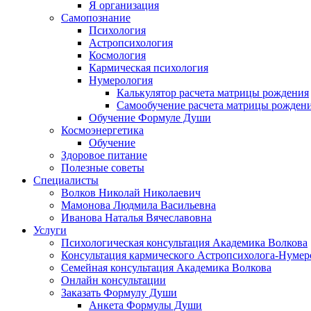
Я организация
Самопознание
Психология
Астропсихология
Космология
Кармическая психология
Нумерология
Калькулятор расчета матрицы рождения
Самообучение расчета матрицы рожден
Обучение Формуле Души
Космоэнергетика
Обучение
Здоровое питание
Полезные советы
Специалисты
Волков Николай Николаевич
Мамонова Людмила Васильевна
Иванова Наталья Вячеславовна
Услуги
Психологическая консультация Академика Волкова
Консультация кармического Астропсихолога-Нумер
Семейная консультация Академика Волкова
Онлайн консультации
Заказать Формулу Души
Анкета Формулы Души