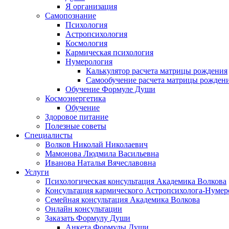
Я организация
Самопознание
Психология
Астропсихология
Космология
Кармическая психология
Нумерология
Калькулятор расчета матрицы рождения
Самообучение расчета матрицы рожден
Обучение Формуле Души
Космоэнергетика
Обучение
Здоровое питание
Полезные советы
Специалисты
Волков Николай Николаевич
Мамонова Людмила Васильевна
Иванова Наталья Вячеславовна
Услуги
Психологическая консультация Академика Волкова
Консультация кармического Астропсихолога-Нумер
Семейная консультация Академика Волкова
Онлайн консультации
Заказать Формулу Души
Анкета Формулы Души