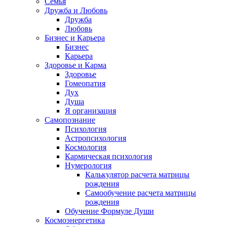
Семья
Дружба и Любовь
Дружба
Любовь
Бизнес и Карьера
Бизнес
Карьера
Здоровье и Карма
Здоровье
Гомеопатия
Дух
Душа
Я организация
Самопознание
Психология
Астропсихология
Космология
Кармическая психология
Нумерология
Калькулятор расчета матрицы
рождения
Самообучение расчета матрицы
рождения
Обучение Формуле Души
Космоэнергетика