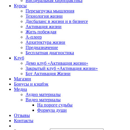
Висцеральная хиропрактика
Курсы
Перезагрузка мышления
Технология жизни
Дисбаланс в жизни и в бизнесе
Активация жизни
Жить побеждая
А-плеер
Архитектура жизни
Предназначение
Бесплатная диагностика
Клуб
Демо клуб «Активация жизни»
Закрытый клуб «Активация жизни»
Бот Активация Жизни
Магазин
Бонусы и кэшбэк
Медиа
Аудио материалы
Видео материалы
На пороге судьбы
Формула души
Отзывы
Контакты