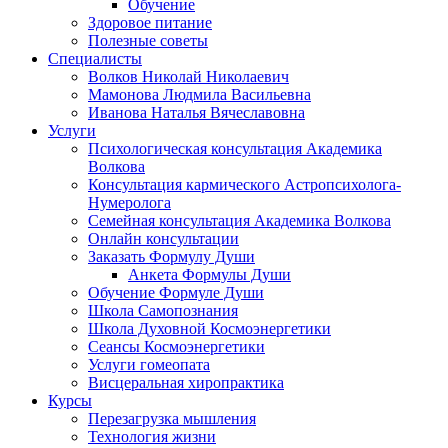
Обучение
Здоровое питание
Полезные советы
Специалисты
Волков Николай Николаевич
Мамонова Людмила Васильевна
Иванова Наталья Вячеславовна
Услуги
Психологическая консультация Академика
Волкова
Консультация кармического Астропсихолога-
Нумеролога
Семейная консультация Академика Волкова
Онлайн консультации
Заказать Формулу Души
Анкета Формулы Души
Обучение Формуле Души
Школа Самопознания
Школа Духовной Космоэнергетики
Сеансы Космоэнергетики
Услуги гомеопата
Висцеральная хиропрактика
Курсы
Перезагрузка мышления
Технология жизни