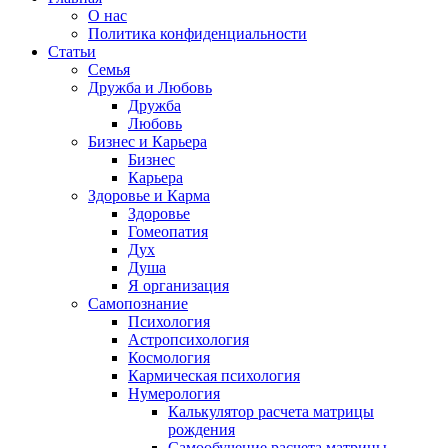
О нас
Политика конфиденциальности
Статьи
Семья
Дружба и Любовь
Дружба
Любовь
Бизнес и Карьера
Бизнес
Карьера
Здоровье и Карма
Здоровье
Гомеопатия
Дух
Душа
Я организация
Самопознание
Психология
Астропсихология
Космология
Кармическая психология
Нумерология
Калькулятор расчета матрицы
рождения
Самообучение расчета матрицы