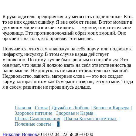
Я руководитель предприятия и у меня есть подчиненные. Кто-
то из них сделал ошибку. Я вне себя от гнева. В этот момент в
духовном мире возникает хищник — жуткое, отвратительное
чудовище. Это противоположный образ моих эмоций. Оно
бросается на того, кто произвел эти мысли.
Получается, что я сам «навожу» на себя порчу, или подвожу к
инфаркту, инсульту. В этом случае карма действует
мгновенно. Поэтому лучше быть ровным и спокойным. Это
означает, что наше Я должно взять на себя ответственность за
наши мысли. Не допускать никаких отрицательных эмоций.
Недовольство, зависть, матерные слова — это все создает
карму, которая потом как бумеранг возвращается ко мне. Тогда
я в своем развитии не продвинусь дальше.
Главная
Семья
Дружба и Любовь
Бизнес и Карьера
Здоровое питание
Здоровье и Карма
Школа Самопознания
Школа Космоэнергетики
Полезные советы
0
Николай Волков
2018-02-04T22:58:06+03:00