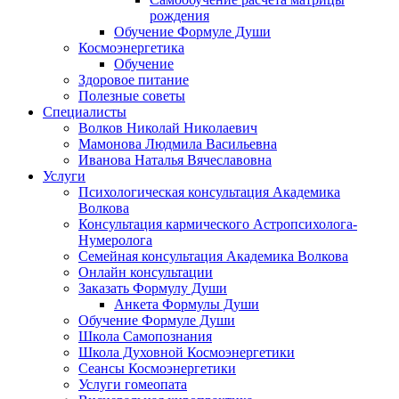
рождения
Обучение Формуле Души
Космоэнергетика
Обучение
Здоровое питание
Полезные советы
Специалисты
Волков Николай Николаевич
Мамонова Людмила Васильевна
Иванова Наталья Вячеславовна
Услуги
Психологическая консультация Академика
Волкова
Консультация кармического Астропсихолога-
Нумеролога
Семейная консультация Академика Волкова
Онлайн консультации
Заказать Формулу Души
Анкета Формулы Души
Обучение Формуле Души
Школа Самопознания
Школа Духовной Космоэнергетики
Сеансы Космоэнергетики
Услуги гомеопата