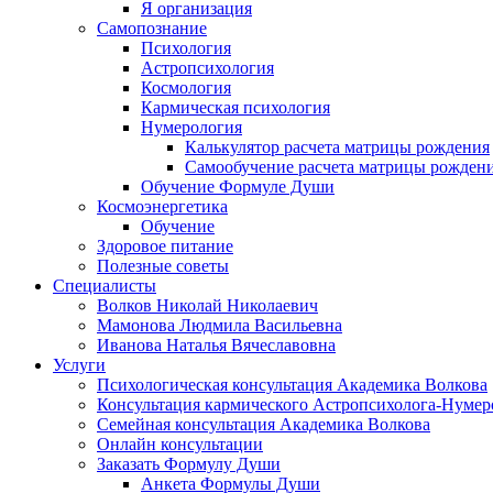
Я организация
Самопознание
Психология
Астропсихология
Космология
Кармическая психология
Нумерология
Калькулятор расчета матрицы рождения
Самообучение расчета матрицы рожден
Обучение Формуле Души
Космоэнергетика
Обучение
Здоровое питание
Полезные советы
Специалисты
Волков Николай Николаевич
Мамонова Людмила Васильевна
Иванова Наталья Вячеславовна
Услуги
Психологическая консультация Академика Волкова
Консультация кармического Астропсихолога-Нумер
Семейная консультация Академика Волкова
Онлайн консультации
Заказать Формулу Души
Анкета Формулы Души