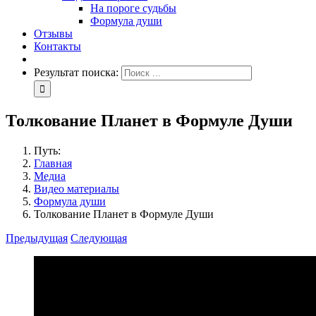
На пороге судьбы
Формула души
Отзывы
Контакты
Результат поиска:
Толкование Планет в Формуле Души
Путь:
Главная
Медиа
Видео материалы
Формула души
Толкование Планет в Формуле Души
Предыдущая
Следующая