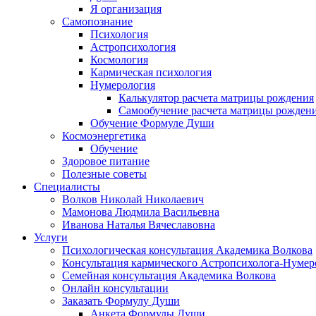
Я организация
Самопознание
Психология
Астропсихология
Космология
Кармическая психология
Нумерология
Калькулятор расчета матрицы рождения
Самообучение расчета матрицы рожден
Обучение Формуле Души
Космоэнергетика
Обучение
Здоровое питание
Полезные советы
Специалисты
Волков Николай Николаевич
Мамонова Людмила Васильевна
Иванова Наталья Вячеславовна
Услуги
Психологическая консультация Академика Волкова
Консультация кармического Астропсихолога-Нумер
Семейная консультация Академика Волкова
Онлайн консультации
Заказать Формулу Души
Анкета Формулы Души