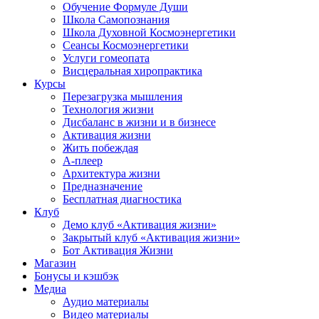
Обучение Формуле Души
Школа Самопознания
Школа Духовной Космоэнергетики
Сеансы Космоэнергетики
Услуги гомеопата
Висцеральная хиропрактика
Курсы
Перезагрузка мышления
Технология жизни
Дисбаланс в жизни и в бизнесе
Активация жизни
Жить побеждая
А-плеер
Архитектура жизни
Предназначение
Бесплатная диагностика
Клуб
Демо клуб «Активация жизни»
Закрытый клуб «Активация жизни»
Бот Активация Жизни
Магазин
Бонусы и кэшбэк
Медиа
Аудио материалы
Видео материалы