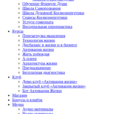
Обучение Формуле Души
Школа Самопознания
Школа Духовной Космоэнергетики
Сеансы Космоэнергетики
Услуги гомеопата
Висцеральная хиропрактика
Курсы
Перезагрузка мышления
Технология жизни
Дисбаланс в жизни и в бизнесе
Активация жизни
Жить побеждая
А-плеер
Архитектура жизни
Предназначение
Бесплатная диагностика
Клуб
Демо клуб «Активация жизни»
Закрытый клуб «Активация жизни»
Бот Активация Жизни
Магазин
Бонусы и кэшбэк
Медиа
Аудио материалы
Видео материалы