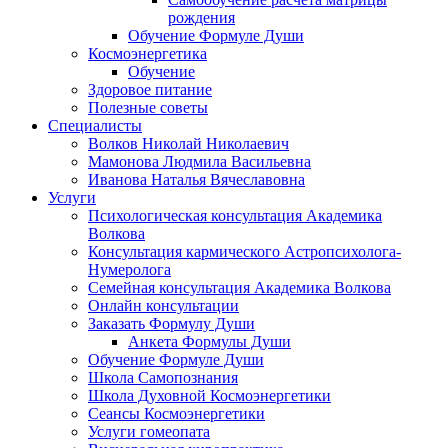
рождения
Обучение Формуле Души
Космоэнергетика
Обучение
Здоровое питание
Полезные советы
Специалисты
Волков Николай Николаевич
Мамонова Людмила Васильевна
Иванова Наталья Вячеславовна
Услуги
Психологическая консультация Академика
Волкова
Консультация кармического Астропсихолога-
Нумеролога
Семейная консультация Академика Волкова
Онлайн консультации
Заказать Формулу Души
Анкета Формулы Души
Обучение Формуле Души
Школа Самопознания
Школа Духовной Космоэнергетики
Сеансы Космоэнергетики
Услуги гомеопата