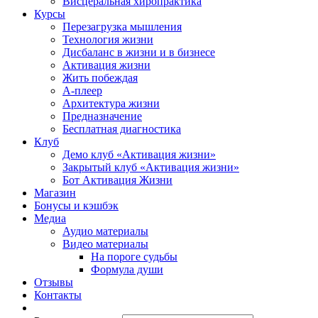
Висцеральная хиропрактика
Курсы
Перезагрузка мышления
Технология жизни
Дисбаланс в жизни и в бизнесе
Активация жизни
Жить побеждая
А-плеер
Архитектура жизни
Предназначение
Бесплатная диагностика
Клуб
Демо клуб «Активация жизни»
Закрытый клуб «Активация жизни»
Бот Активация Жизни
Магазин
Бонусы и кэшбэк
Медиа
Аудио материалы
Видео материалы
На пороге судьбы
Формула души
Отзывы
Контакты