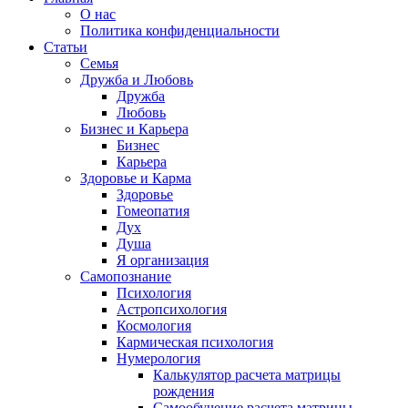
О нас
Политика конфиденциальности
Статьи
Семья
Дружба и Любовь
Дружба
Любовь
Бизнес и Карьера
Бизнес
Карьера
Здоровье и Карма
Здоровье
Гомеопатия
Дух
Душа
Я организация
Самопознание
Психология
Астропсихология
Космология
Кармическая психология
Нумерология
Калькулятор расчета матрицы
рождения
Самообучение расчета матрицы