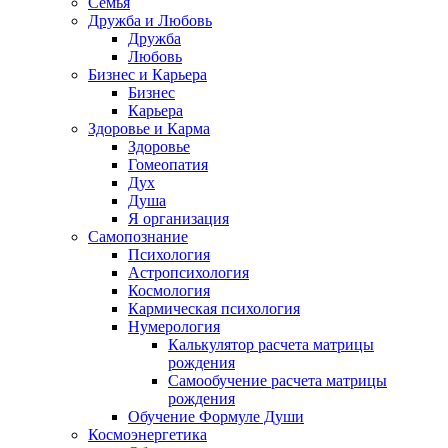
Семья
Дружба и Любовь
Дружба
Любовь
Бизнес и Карьера
Бизнес
Карьера
Здоровье и Карма
Здоровье
Гомеопатия
Дух
Душа
Я организация
Самопознание
Психология
Астропсихология
Космология
Кармическая психология
Нумерология
Калькулятор расчета матрицы
рождения
Самообучение расчета матрицы
рождения
Обучение Формуле Души
Космоэнергетика