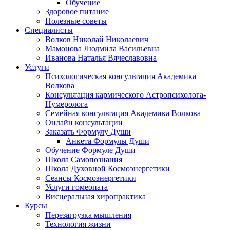
Обучение
Здоровое питание
Полезные советы
Специалисты
Волков Николай Николаевич
Мамонова Людмила Васильевна
Иванова Наталья Вячеславовна
Услуги
Психологическая консультация Академика
Волкова
Консультация кармического Астропсихолога-
Нумеролога
Семейная консультация Академика Волкова
Онлайн консультации
Заказать Формулу Души
Анкета Формулы Души
Обучение Формуле Души
Школа Самопознания
Школа Духовной Космоэнергетики
Сеансы Космоэнергетики
Услуги гомеопата
Висцеральная хиропрактика
Курсы
Перезагрузка мышления
Технология жизни