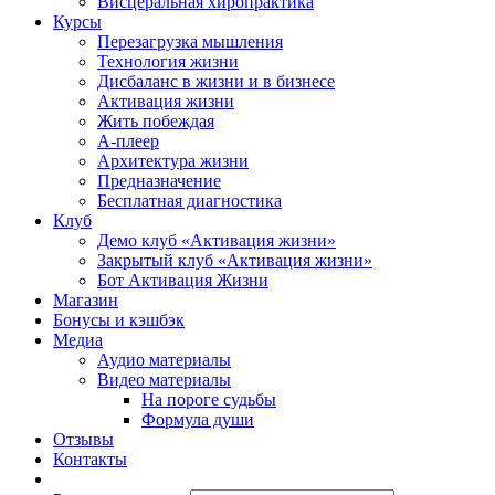
Висцеральная хиропрактика
Курсы
Перезагрузка мышления
Технология жизни
Дисбаланс в жизни и в бизнесе
Активация жизни
Жить побеждая
А-плеер
Архитектура жизни
Предназначение
Бесплатная диагностика
Клуб
Демо клуб «Активация жизни»
Закрытый клуб «Активация жизни»
Бот Активация Жизни
Магазин
Бонусы и кэшбэк
Медиа
Аудио материалы
Видео материалы
На пороге судьбы
Формула души
Отзывы
Контакты