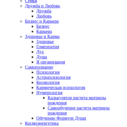
Семья
Дружба и Любовь
Дружба
Любовь
Бизнес и Карьера
Бизнес
Карьера
Здоровье и Карма
Здоровье
Гомеопатия
Дух
Душа
Я организация
Самопознание
Психология
Астропсихология
Космология
Кармическая психология
Нумерология
Калькулятор расчета матрицы
рождения
Самообучение расчета матрицы
рождения
Обучение Формуле Души
Космоэнергетика