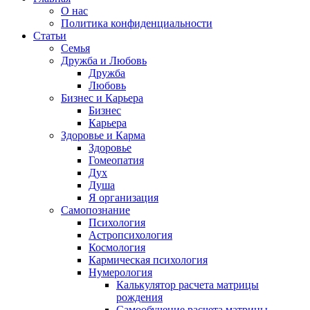
О нас
Политика конфиденциальности
Статьи
Семья
Дружба и Любовь
Дружба
Любовь
Бизнес и Карьера
Бизнес
Карьера
Здоровье и Карма
Здоровье
Гомеопатия
Дух
Душа
Я организация
Самопознание
Психология
Астропсихология
Космология
Кармическая психология
Нумерология
Калькулятор расчета матрицы
рождения
Самообучение расчета матрицы