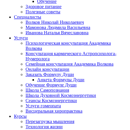
Обучение
Здоровое питание
Полезные советы
Специалисты
Волков Николай Николаевич
Мамонова Людмила Васильевна
Иванова Наталья Вячеславовна
Услуги
Психологическая консультация Академика
Волкова
Консультация кармического Астропсихолога-
Нумеролога
Семейная консультация Академика Волкова
Онлайн консультации
Заказать Формулу Души
Анкета Формулы Души
Обучение Формуле Души
Школа Самопознания
Школа Духовной Космоэнергетики
Сеансы Космоэнергетики
Услуги гомеопата
Висцеральная хиропрактика
Курсы
Перезагрузка мышления
Технология жизни