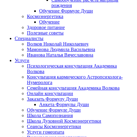
рождения
Обучение Формуле Души
Космоэнергетика
Обучение
Здоровое питание
Полезные советы
Специалисты
Волков Николай Николаевич
Мамонова Людмила Васильевна
Иванова Наталья Вячеславовна
Услуги
Психологическая консультация Академика
Волкова
Консультация кармического Астропсихолога-
Нумеролога
Семейная консультация Академика Волкова
Онлайн консультации
Заказать Формулу Души
Анкета Формулы Души
Обучение Формуле Души
Школа Самопознания
Школа Духовной Космоэнергетики
Сеансы Космоэнергетики
Услуги гомеопата