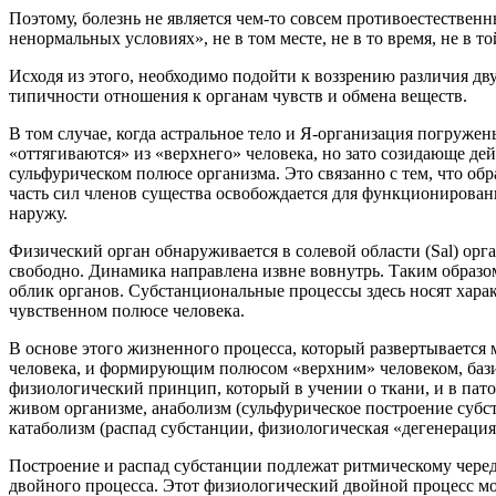
Поэтому, болезнь не является чем-то совсем противоестестве
ненормальных условиях», не в том месте, не в то время, не в т
Исходя из этого, необходимо подойти к воззрению различия дв
типичности отношения к органам чувств и обмена веществ.
В том случае, когда астральное тело и Я-организация погруже
«оттягиваются» из «верхнего» человека, но зато созидающе де
сульфурическом полюсе организма. Это связанно с тем, что об
часть сил членов существа освобождается для функционирова
наружу.
Физический орган обнаруживается в солевой области (Sal) орг
свободно. Динамика направлена извне вовнутрь. Таким образом
облик органов. Субстанциональные процессы здесь носят характ
чувственном полюсе человека.
В основе этого жизненного процесса, который развертывается
человека, и формирующим полюсом «верхним» человеком, баз
физиологический принцип, который в учении о ткани, и в пато
живом организме, анаболизм (сульфурическое построение субс
катаболизм (распад субстанции, физиологическая «дегенераци
Построение и распад субстанции подлежат ритмическому чере
двойного процесса. Этот физиологический двойной процесс мо