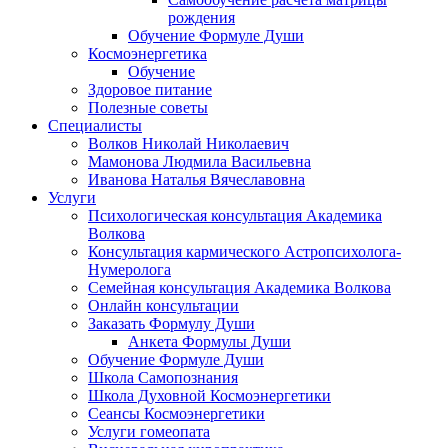
рождения
Обучение Формуле Души
Космоэнергетика
Обучение
Здоровое питание
Полезные советы
Специалисты
Волков Николай Николаевич
Мамонова Людмила Васильевна
Иванова Наталья Вячеславовна
Услуги
Психологическая консультация Академика
Волкова
Консультация кармического Астропсихолога-
Нумеролога
Семейная консультация Академика Волкова
Онлайн консультации
Заказать Формулу Души
Анкета Формулы Души
Обучение Формуле Души
Школа Самопознания
Школа Духовной Космоэнергетики
Сеансы Космоэнергетики
Услуги гомеопата