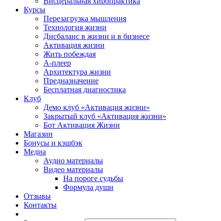
Висцеральная хиропрактика
Курсы
Перезагрузка мышления
Технология жизни
Дисбаланс в жизни и в бизнесе
Активация жизни
Жить побеждая
А-плеер
Архитектура жизни
Предназначение
Бесплатная диагностика
Клуб
Демо клуб «Активация жизни»
Закрытый клуб «Активация жизни»
Бот Активация Жизни
Магазин
Бонусы и кэшбэк
Медиа
Аудио материалы
Видео материалы
На пороге судьбы
Формула души
Отзывы
Контакты