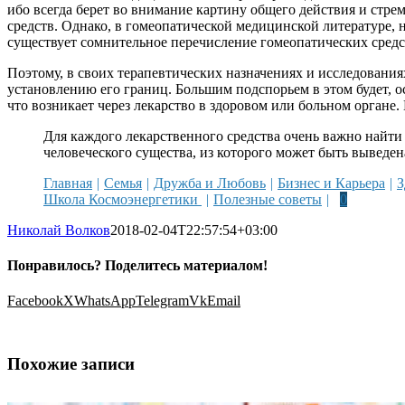
ибо всегда берет во внимание картину общего действия и стр
средств. Однако, в гомеопатической медицинской литературе, 
существует сомнительное перечисление гомеопатических средст
Поэтому, в своих терапевтических назначениях и исследования
установлению его границ. Большим подспорьем в этом будет, ос
что возникает через лекарство в здоровом или больном органе
Для каждого лекарственного средства очень важно найти 
человеческого существа, из которого может быть выведе
Главная
Семья
Дружба и Любовь
Бизнес и Карьера
З
Школа Космоэнергетики
Полезные советы
0
Николай Волков
2018-02-04T22:57:54+03:00
Понравилось? Поделитесь материалом!
Facebook
X
WhatsApp
Telegram
Vk
Email
Похожие записи