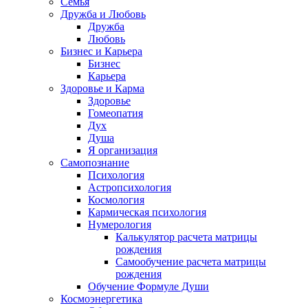
Семья
Дружба и Любовь
Дружба
Любовь
Бизнес и Карьера
Бизнес
Карьера
Здоровье и Карма
Здоровье
Гомеопатия
Дух
Душа
Я организация
Самопознание
Психология
Астропсихология
Космология
Кармическая психология
Нумерология
Калькулятор расчета матрицы
рождения
Самообучение расчета матрицы
рождения
Обучение Формуле Души
Космоэнергетика