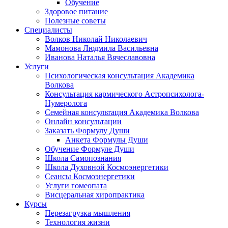
Обучение
Здоровое питание
Полезные советы
Специалисты
Волков Николай Николаевич
Мамонова Людмила Васильевна
Иванова Наталья Вячеславовна
Услуги
Психологическая консультация Академика
Волкова
Консультация кармического Астропсихолога-
Нумеролога
Семейная консультация Академика Волкова
Онлайн консультации
Заказать Формулу Души
Анкета Формулы Души
Обучение Формуле Души
Школа Самопознания
Школа Духовной Космоэнергетики
Сеансы Космоэнергетики
Услуги гомеопата
Висцеральная хиропрактика
Курсы
Перезагрузка мышления
Технология жизни