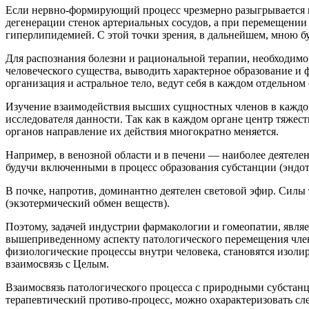
Если нервно-формирующий процесс чрезмерно разыгрывается в
дегенерации стенок артериальных сосудов, а при перемещении
гиперлипидемией. С этой точки зрения, в дальнейшем, мною бу
Для распознания болезни и рациональной терапии, необходимо
человеческого существа, выводить характерное образование и 
организация и астральное тело, ведут себя в каждом отдельно
Изучение взаимодействия высших сущностных членов в каждом 
исследователя данности. Так как в каждом органе центр тяжес
органов направление их действия многократно меняется.
Например, в венозной области и в печени — наиболее деятелен
будучи включенными в процесс образования субстанции (эндо
В почке, напротив, доминантно деятелен световой эфир. Силы 
(экзотермический обмен веществ).
Поэтому, задачей индустрии фармакологии и гомеопатии, являе
вышеприведенному аспекту патологического перемещения члено
физиологические процессы внутри человека, становятся изо
взаимосвязь с Целым.
Взаимосвязь патологического процесса с природными субстанц
терапевтический противо-процесс, можно охарактеризовать с