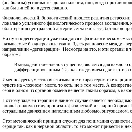
(анаболизм) усиливается до воспаления, или, когда противопол
как бы линейно, в дегенерацию.
Физиологический, биологический процесс развития регрессии и
локально усиленного физиологического процесса воспаления, 
облитерация центральной артерии сетчатки глаза, боталлов про
На пути к дегенерации уже находятся в физиологическом смысле
называемые брадитрофные ткани. Здесь равновесие между «вер
направлении «дегенерации». Несмотря на это, и эти органы в
образом:
Взаимодействие членов существа, является для каждого о
дифференцированным. Так как следствием сдвига этого 
Именно здесь уместно высказывание о характеристике карцино
чувств на «ложном» месте, то есть, не в том месте. А конкретнее
себя в одном из органов обмена веществ таким образом, в како
Поэтому задачей терапии в данном случае является необходимо
вновь в полную силу пронизать физический и эфирный орган. 
астральным движением наполненным любовью, энтузиазмом, с
Этот методический принцип служит для понимания сущности лю
сердце так, как в нервной области, то это может привести к н