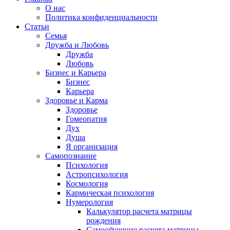
О нас
Политика конфиденциальности
Статьи
Семья
Дружба и Любовь
Дружба
Любовь
Бизнес и Карьера
Бизнес
Карьера
Здоровье и Карма
Здоровье
Гомеопатия
Дух
Душа
Я организация
Самопознание
Психология
Астропсихология
Космология
Кармическая психология
Нумерология
Калькулятор расчета матрицы
рождения
Самообучение расчета матрицы