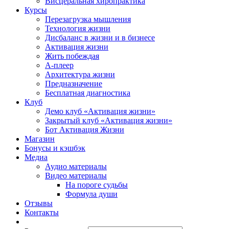
Висцеральная хиропрактика
Курсы
Перезагрузка мышления
Технология жизни
Дисбаланс в жизни и в бизнесе
Активация жизни
Жить побеждая
А-плеер
Архитектура жизни
Предназначение
Бесплатная диагностика
Клуб
Демо клуб «Активация жизни»
Закрытый клуб «Активация жизни»
Бот Активация Жизни
Магазин
Бонусы и кэшбэк
Медиа
Аудио материалы
Видео материалы
На пороге судьбы
Формула души
Отзывы
Контакты