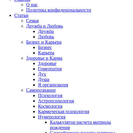
О нас
Политика конфиденциальности
Статьи
Семья
Дружба и Любовь
Дружба
Любовь
Бизнес и Карьера
Бизнес
Карьера
Здоровье и Карма
Здоровье
Гомеопатия
Дух
Душа
Я организация
Самопознание
Психология
Астропсихология
Космология
Кармическая психология
Нумерология
Калькулятор расчета матрицы
рождения
Самообучение расчета матрицы