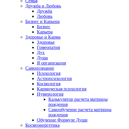
Семья
Дружба и Любовь
Дружба
Любовь
Бизнес и Карьера
Бизнес
Карьера
Здоровье и Карма
Здоровье
Гомеопатия
Дух
Душа
Я организация
Самопознание
Психология
Астропсихология
Космология
Кармическая психология
Нумерология
Калькулятор расчета матрицы
рождения
Самообучение расчета матрицы
рождения
Обучение Формуле Души
Космоэнергетика