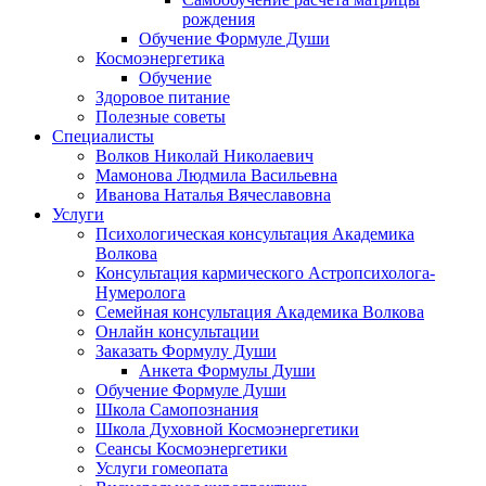
рождения
Обучение Формуле Души
Космоэнергетика
Обучение
Здоровое питание
Полезные советы
Специалисты
Волков Николай Николаевич
Мамонова Людмила Васильевна
Иванова Наталья Вячеславовна
Услуги
Психологическая консультация Академика
Волкова
Консультация кармического Астропсихолога-
Нумеролога
Семейная консультация Академика Волкова
Онлайн консультации
Заказать Формулу Души
Анкета Формулы Души
Обучение Формуле Души
Школа Самопознания
Школа Духовной Космоэнергетики
Сеансы Космоэнергетики
Услуги гомеопата