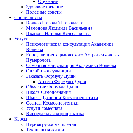
Обучение
Здоровое питание
Полезные советы
Специалисты
Волков Николай Николаевич
Мамонова Людмила Васильевна
Иванова Наталья Вячеславовна
Услуги
Психологическая консультация Академика
Волкова
Консультация кармического Астропсихолога-
Нумеролога
Семейная консультация Академика Волкова
Онлайн консультации
Заказать Формулу Души
Анкета Формулы Души
Обучение Формуле Души
Школа Самопознания
Школа Духовной Космоэнергетики
Сеансы Космоэнергетики
Услуги гомеопата
Висцеральная хиропрактика
Курсы
Перезагрузка мышления
Технология жизни