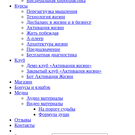
Висцеральная хиропрактика
Курсы
Перезагрузка мышления
Технология жизни
Дисбаланс в жизни и в бизнесе
Активация жизни
Жить побеждая
А-плеер
Архитектура жизни
Предназначение
Бесплатная диагностика
Клуб
Демо клуб «Активация жизни»
Закрытый клуб «Активация жизни»
Бот Активация Жизни
Магазин
Бонусы и кэшбэк
Медиа
Аудио материалы
Видео материалы
На пороге судьбы
Формула души
Отзывы
Контакты