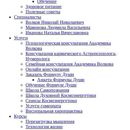
Обучение
Здоровое питание
Полезные советы
Специалисты
Волков Николай Николаевич
Мамонова Людмила Васильевна
Иванова Наталья Вячеславовна
Услуги
Психологическая консультация Академика
Волкова
Консультация кармического Астропсихолога-
Нумеролога
Семейная консультация Академика Волкова
Онлайн консультации
Заказать Формулу Души
Анкета Формулы Души
Обучение Формуле Души
Школа Самопознания
Школа Духовной Космоэнергетики
Сеансы Космоэнергетики
Услуги гомеопата
Висцеральная хиропрактика
Курсы
Перезагрузка мышления
Технология жизни