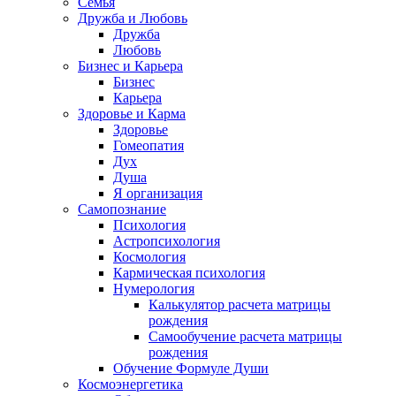
Семья
Дружба и Любовь
Дружба
Любовь
Бизнес и Карьера
Бизнес
Карьера
Здоровье и Карма
Здоровье
Гомеопатия
Дух
Душа
Я организация
Самопознание
Психология
Астропсихология
Космология
Кармическая психология
Нумерология
Калькулятор расчета матрицы
рождения
Самообучение расчета матрицы
рождения
Обучение Формуле Души
Космоэнергетика