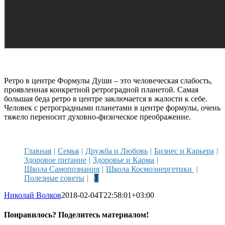
Ретро в центре Формулы Души – это человеческая слабость,
проявленная конкретной ретроградной планетой. Самая
большая беда ретро в центре заключается в жалости к себе.
Человек с ретроградными планетами в центре формулы, очень
тяжело переносит духовно-физическое преображение.
Главная
Семья
Дружба и Любовь
Бизнес и Карьера
Здоровое питание
Здоровье и Карма
Школа Самопознания
Школа Космоэнергетики
Полезные советы
0
Николай Волков
2018-02-04T22:58:01+03:00
Понравилось? Поделитесь материалом!