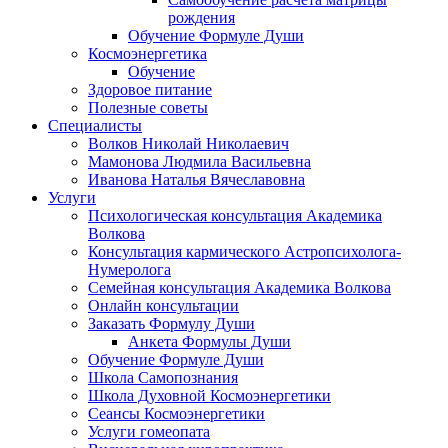
рождения
Обучение Формуле Души
Космоэнергетика
Обучение
Здоровое питание
Полезные советы
Специалисты
Волков Николай Николаевич
Мамонова Людмила Васильевна
Иванова Наталья Вячеславовна
Услуги
Психологическая консультация Академика
Волкова
Консультация кармического Астропсихолога-
Нумеролога
Семейная консультация Академика Волкова
Онлайн консультации
Заказать Формулу Души
Анкета Формулы Души
Обучение Формуле Души
Школа Самопознания
Школа Духовной Космоэнергетики
Сеансы Космоэнергетики
Услуги гомеопата