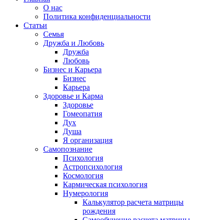
О нас
Политика конфиденциальности
Статьи
Семья
Дружба и Любовь
Дружба
Любовь
Бизнес и Карьера
Бизнес
Карьера
Здоровье и Карма
Здоровье
Гомеопатия
Дух
Душа
Я организация
Самопознание
Психология
Астропсихология
Космология
Кармическая психология
Нумерология
Калькулятор расчета матрицы
рождения
Самообучение расчета матрицы