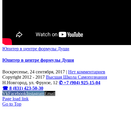
Юпитер в центре формулы Души
Юпитер в центре формулы Души
Воскресенье, 24 сентября, 2017
|
Нет комментариев
Copyright 2012 - 2017
Высшая Школа Самопознания
Н.Новгород, ул. Фрунзе, 12
✆ +7 (904) 925-15-04
☎ 8 (831) 423-50-30
Vk
Facebook
Instagram
Email
OK
Page load link
Go to Top